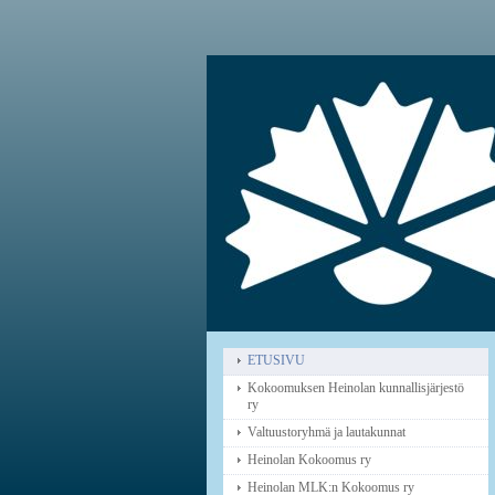
ETUSIVU
Kokoomuksen Heinolan kunnallisjärjestö
ry
Valtuustoryhmä ja lautakunnat
Heinolan Kokoomus ry
Heinolan MLK:n Kokoomus ry