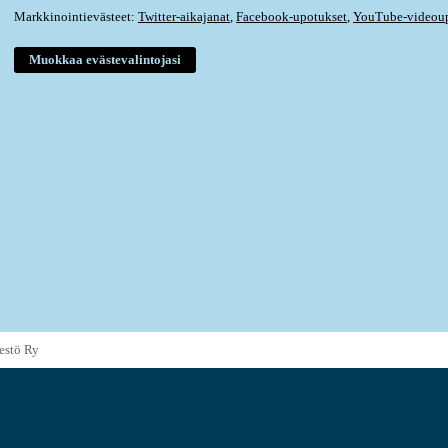
Markkinointievästeet:
Twitter-aikajanat
,
Facebook-upotukset
,
YouTube-videoup
estö Ry