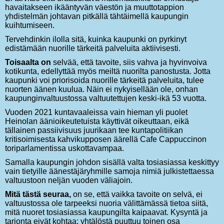
havaitakseen ikääntyvän väestön ja muuttotappion
yhdistelmän johtavan pitkällä tähtäimellä kaupungin
kuihtumiseen.
Tervehdinkin ilolla sitä, kuinka kaupunki on pyrkinyt
edistämään nuorille tärkeitä palveluita aktiivisesti.
Toisaalta on
selvää, että tavoite, siis vahva ja hyvinvoiva
kotikunta, edellyttää myös meiltä nuorilta panostusta. Jotta
kaupunki voi priorisoida nuorille tärkeitä palveluita, tulee
nuorten äänen kuulua. Näin ei nykyisellään ole, onhan
kaupunginvaltuustossa valtuutettujen keski-ikä 53 vuotta.
Vuoden 2021 kuntavaaleissa vain hieman yli puolet
Heinolan äänioikeutetuista käyttivät oikeuttaan, eikä
tällainen passiivisuus juurikaan tee kuntapolitiikan
kritisoimisesta kahvikupposen äärellä Cafe Cappuccinon
toriparlamentissa uskottavampaa.
Samalla kaupungin johdon sisällä valta tosiasiassa keskittyy
vain tietyille äänestäjäryhmille samoja nimiä julkistettaessa
valtuustoon neljän vuoden väliajoin.
Mitä tästä seuraa,
on se, että vaikka tavoite on selvä, ei
valtuustossa ole tarpeeksi nuoria välittämässä tietoa siitä,
mitä nuoret tosiasiassa kaupungilta kaipaavat. Kysyntä ja
tarjonta eivät kohtaa: yhtälöstä puuttuu toinen osa