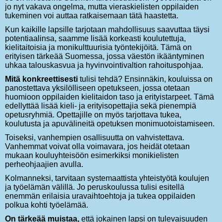
jo nyt vakava ongelma, mutta vieraskielisten oppilaiden
tukeminen voi auttaa ratkaisemaan tätä haastetta.
Kun kaikille lapsille tarjotaan mahdollisuus saavuttaa täysi
potentiaalinsa, saamme lisää korkeasti koulutettuja,
kielitaitoisia ja monikulttuurisia työntekijöitä. Tämä on
erityisen tärkeää Suomessa, jossa väestön ikääntyminen
uhkaa talouskasvua ja hyvinvointivaltion rahoituspohjaa.
Mitä konkreettisesti
tulisi tehdä? Ensinnäkin, kouluissa on
panostettava yksilölliseen opetukseen, jossa otetaan
huomioon oppilaiden kielitaidon taso ja erityistarpeet. Tämä
edellyttää lisää kieli- ja erityisopettajia sekä pienempiä
opetusryhmiä. Opettajille on myös tarjottava tukea,
koulutusta ja apuvälineitä opetuksen monimuotoistamiseen.
Toiseksi, vanhempien osallisuutta on vahvistettava.
Vanhemmat voivat olla voimavara, jos heidät otetaan
mukaan kouluyhteisöön esimerkiksi monikielisten
perheohjaajien avulla.
Kolmanneksi, tarvitaan systemaattista yhteistyötä koulujen
ja työelämän välillä. Jo peruskoulussa tulisi esitellä
enemmän erilaisia uravaihtoehtoja ja tukea oppilaiden
polkua kohti työelämää.
On tärkeää muistaa,
että jokainen lapsi on tulevaisuuden