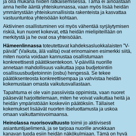
ja olla mukana niiden ratkaisemisessa. Tämä ei ainoastaan
anna heille ääntä yhteiskunnassa, vaan myös lisää heidän
ymmärrystään yhteiskunnallisista rakenteista ja kasvattaa
vastuuntuntoa yhteisöään kohtaan.
Aktiivinen osallistuminen voi myös vähentää syrjäytymisen
riskiä, kun nuoret kokevat, että heidän mielipiteillään on
merkitystä ja he ovat osa yhteisöään.
Hämeenlinnassa
toteutettavat kahdeksasluokkalaisten ”V-
päivät” (Vaikuta, älä valita) ovat erinomainen esimerkki siitä,
miten nuoria voidaan kannustaa osallistumaan
konkreettisesti päätöksentekoon. V-päivillä nuorille
annetaan mahdollisuus vaikuttaa jopa budjetointiin
osallisuusbudjetoinnin (osbu) hengessä. Se tekee
päätöksenteosta konkreettisempaa ja vahvistaa heidän
kokemustaan omasta vaikutusvallastaan.
Tapahtuma ei ole vain passiivista oppimista, vaan nuoret
pääsevät harjoittelemaan, miten he voivat vaikuttaa heitä ja
heidän ympäristöään koskeviin päätöksiin. Tällaiset
kokemukset lisäävät nuorten itseluottamusta ja uskoa
omaan vaikuttamisvoimaansa.
Heinolassa nuorisovaltuusto
toimii jo aktiivisesti
asiantuntijaelimenä, ja se tarjoaa nuorille arvokkaan
kanavan tuoda esiin heidän näkökulmiaan. Tämä on hyvä