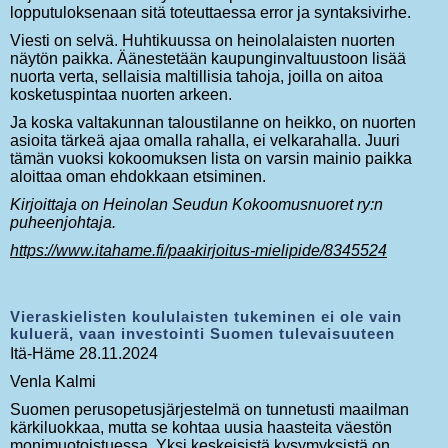
lopputuloksenaan sitä toteuttaessa error ja syntaksivirhe.
Viesti on selvä. Huhtikuussa on heinolalaisten nuorten
näytön paikka. Äänestetään kaupunginvaltuustoon lisää
nuorta verta, sellaisia maltillisia tahoja, joilla on aitoa
kosketuspintaa nuorten arkeen.
Ja koska valtakunnan taloustilanne on heikko, on nuorten
asioita tärkeä ajaa omalla rahalla, ei velkarahalla. Juuri
tämän vuoksi kokoomuksen lista on varsin mainio paikka
aloittaa oman ehdokkaan etsiminen.
Kirjoittaja on Heinolan Seudun Kokoomusnuoret ry:n
puheenjohtaja.
https://www.itahame.fi/paakirjoitus-mielipide/8345524
Vieraskielisten koululaisten tukeminen ei ole vain
kuluerä, vaan investointi Suomen tulevaisuuteen
Itä-Häme 28.11.2024
Venla Kalmi
Suomen perusopetusjärjestelmä on tunnetusti maailman
kärkiluokkaa, mutta se kohtaa uusia haasteita väestön
monimuotoistuessa. Yksi keskeisistä kysymyksistä on,