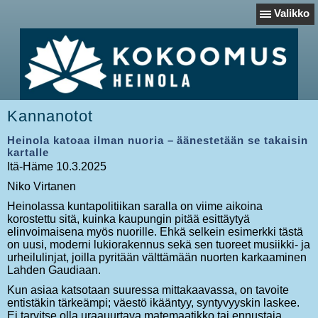
Valikko
Kannanotot
Heinola katoaa ilman nuoria – äänestetään se takaisin
kartalle
Itä-Häme 10.3.2025
Niko Virtanen
Heinolassa kuntapolitiikan saralla on viime aikoina
korostettu sitä, kuinka kaupungin pitää esittäytyä
elinvoimaisena myös nuorille. Ehkä selkein esimerkki tästä
on uusi, moderni lukiorakennus sekä sen tuoreet musiikki- ja
urheilulinjat, joilla pyritään välttämään nuorten karkaaminen
Lahden Gaudiaan.
Kun asiaa katsotaan suuressa mittakaavassa, on tavoite
entistäkin tärkeämpi; väestö ikääntyy, syntyvyyskin laskee.
Ei tarvitse olla uraauurtava matemaatikko tai ennustaja