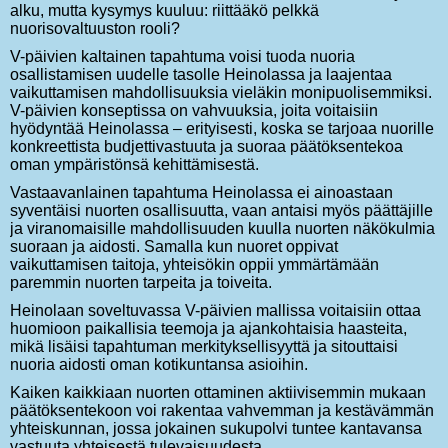
alku, mutta kysymys kuuluu: riittääkö pelkkä
nuorisovaltuuston rooli?
V-päivien kaltainen tapahtuma voisi tuoda nuoria
osallistamisen uudelle tasolle Heinolassa ja laajentaa
vaikuttamisen mahdollisuuksia vieläkin monipuolisemmiksi.
V-päivien konseptissa on vahvuuksia, joita voitaisiin
hyödyntää Heinolassa – erityisesti, koska se tarjoaa nuorille
konkreettista budjettivastuuta ja suoraa päätöksentekoa
oman ympäristönsä kehittämisestä.
Vastaavanlainen tapahtuma Heinolassa ei ainoastaan
syventäisi nuorten osallisuutta, vaan antaisi myös päättäjille
ja viranomaisille mahdollisuuden kuulla nuorten näkökulmia
suoraan ja aidosti. Samalla kun nuoret oppivat
vaikuttamisen taitoja, yhteisökin oppii ymmärtämään
paremmin nuorten tarpeita ja toiveita.
Heinolaan soveltuvassa V-päivien mallissa voitaisiin ottaa
huomioon paikallisia teemoja ja ajankohtaisia haasteita,
mikä lisäisi tapahtuman merkityksellisyyttä ja sitouttaisi
nuoria aidosti oman kotikuntansa asioihin.
Kaiken kaikkiaan nuorten ottaminen aktiivisemmin mukaan
päätöksentekoon voi rakentaa vahvemman ja kestävämmän
yhteiskunnan, jossa jokainen sukupolvi tuntee kantavansa
vastuuta yhteisestä tulevaisuudesta.