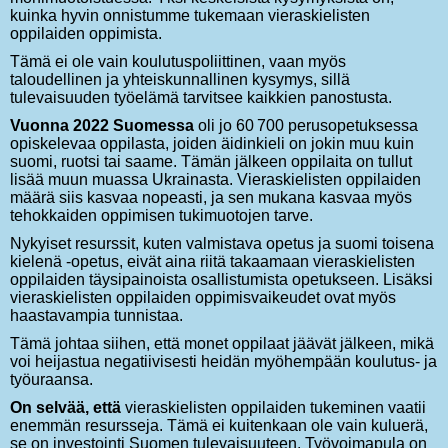
kuinka hyvin onnistumme tukemaan vieraskielisten
oppilaiden oppimista.
Tämä ei ole vain koulutuspoliittinen, vaan myös
taloudellinen ja yhteiskunnallinen kysymys, sillä
tulevaisuuden työelämä tarvitsee kaikkien panostusta.
Vuonna 2022 Suomessa
oli jo 60 700 perusopetuksessa
opiskelevaa oppilasta, joiden äidinkieli on jokin muu kuin
suomi, ruotsi tai saame. Tämän jälkeen oppilaita on tullut
lisää muun muassa Ukrainasta. Vieraskielisten oppilaiden
määrä siis kasvaa nopeasti, ja sen mukana kasvaa myös
tehokkaiden oppimisen tukimuotojen tarve.
Nykyiset resurssit, kuten valmistava opetus ja suomi toisena
kielenä -opetus, eivät aina riitä takaamaan vieraskielisten
oppilaiden täysipainoista osallistumista opetukseen. Lisäksi
vieraskielisten oppilaiden oppimisvaikeudet ovat myös
haastavampia tunnistaa.
Tämä johtaa siihen, että monet oppilaat jäävät jälkeen, mikä
voi heijastua negatiivisesti heidän myöhempään koulutus- ja
työuraansa.
On selvää, että
vieraskielisten oppilaiden tukeminen vaatii
enemmän resursseja. Tämä ei kuitenkaan ole vain kuluerä,
se on investointi Suomen tulevaisuuteen. Työvoimapula on