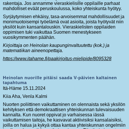
rakentaja. Jos annamme vieraskielisille oppilaille parhaat
mahdolliset eväät peruskoulussa, koko yhteiskunta hyötyy.
Syrjäytymisen ehkäisy, tasa-arvoisemmat mahdollisuudet ja
monimuotoisempi työelämä ovat asioita, joista hyötyvät niin
yksilöt kuin kansantalouskin. Vieraskielisten oppilaiden
oppimisen tuki vaikuttaa Suomen menestykseen
vuosikymmenten päähän.
Kirjoittaja on Heinolan kaupunginvaltuutettu (kok.) ja
matematiikan aineenopettaja.
https://www.itahame.fi/paakirjoitus-mielipide/8095328
Heinolan nuorille pitäisi saada V-päivien kaltainen
tapahtuma
Itä-Häme 15.11.2024
Kiia Aha, Venla Kalmi
Nuorten poliittinen vaikuttaminen on olennaista sekä yksilön
kehityksen että demokraattisen yhteiskunnan tulevaisuuden
kannalta. Kun nuoret oppivat jo varhaisessa iässä
vaikuttamisen taitoja, he kasvavat aktiivisiksi kansalaisiksi,
joilla on halua ja kykyä ottaa kantaa yhteiskunnan ongelmiin